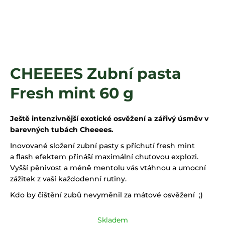
a
j
í
t
?
CHEEEES Zubní pasta
Fresh mint 60 g
HLEDAT
Ještě intenzivnější exotické osvěžení a zářivý úsměv v
barevných tubách Cheeees.
Inovované složení zubní pasty s příchutí fresh mint
a flash efektem přináší maximální chuťovou explozi.
Vyšší pěnivost a méně mentolu vás vtáhnou a umocní
zážitek z vaší každodenní rutiny.
Kdo by čištění zubů nevyměnil za mátové osvěžení ;)
Skladem