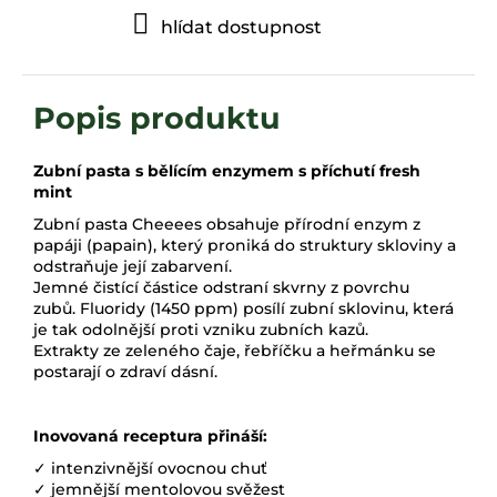
hlídat dostupnost
Zubní pasta s bělícím enzymem s příchutí fresh
mint
Zubní pasta Cheeees obsahuje přírodní enzym z
papáji (papain), který proniká do struktury
skloviny
a
odstraňuje její zabarvení.
Jemné čistící částice odstraní skvrny z povrchu
zubů.
Fluoridy (1450
ppm
) posílí zubní
sklovinu
, která
je tak odolnější proti vzniku zubních kazů.
Extrakty ze zeleného čaje, řebříčku a heřmánku se
postarají o zdraví
dásní
.
Inovovaná receptura přináší:
✓ intenzivnější ovocnou chuť
✓ jemnější mentolovou svěžest