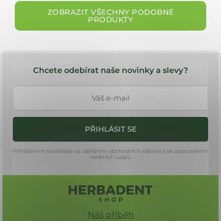
ZOBRAZIT VŠECHNY PODOBNÉ
PRODUKTY
Z
á
Chcete odebírat naše novinky a slevy?
p
a
t
í
PŘIHLÁSIT SE
Přihlášením souhlasíte se zasíláním obchodních sdělení a se zpracováním
osobních údajů.
Náš příběh