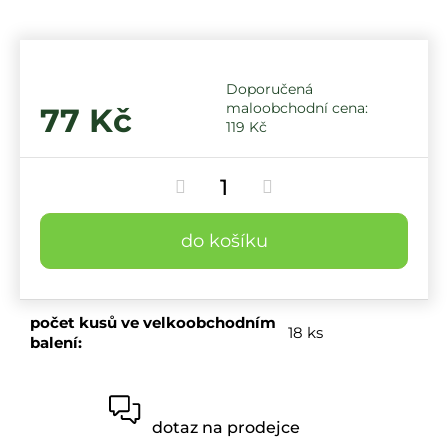
77 Kč
119 Kč
do košíku
počet kusů ve velkoobchodním
18 ks
balení
:
dotaz na prodejce