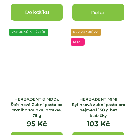
Do košíku
Detail
ZACHRAŇ A UŠETŘI
BEZ KRABIČKY
MIMI
HERBADENT & MDDr.
HERBADENT MIMI
Štětinová Zubní pasta od
Bylinková zubní pasta pro
prvního zoubku, broskev,
nejmenší 50 g bez
75 g
krabičky
95 Kč
103 Kč