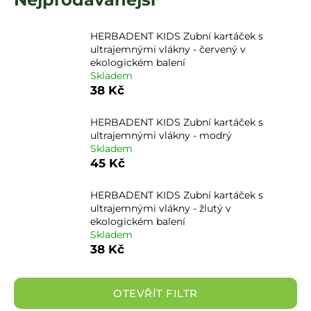
a
j
HERBADENT KIDS Zubní kartáček s
ultrajemnými vlákny - červený v
í
ekologickém balení
t
Skladem
?
38 Kč
HERBADENT KIDS Zubní kartáček s
ultrajemnými vlákny - modrý
Skladem
HLEDAT
45 Kč
HERBADENT KIDS Zubní kartáček s
ultrajemnými vlákny - žlutý v
ekologickém balení
Skladem
38 Kč
OTEVŘÍT FILTR