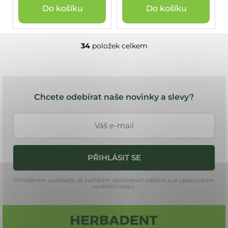
Do košíku
Do košíku
34
položek celkem
O
v
l
Z
á
á
d
Chcete odebírat naše novinky a slevy?
a
p
c
a
í
t
p
í
r
PŘIHLÁSIT SE
v
k
Přihlášením souhlasíte se zasíláním obchodních sdělení a se zpracováním
y
osobních údajů.
v
ý
p