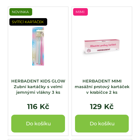
V
NOVINKA
MIMI
ý
SVÍTÍCÍ KARTÁČEK
p
i
s
p
r
o
d
u
HERBADENT KIDS GLOW
HERBADENT MIMI
Zubní kartáčky s velmi
masážní prstový kartáček
k
jemnými vlákny 3 ks
v krabičce 2 ks
t
ů
116 Kč
129 Kč
Do košíku
Do košíku