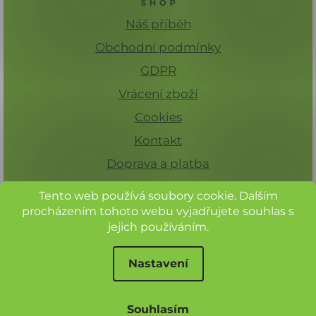
i
s
Náš příběh
u
Obchodní podmínky
GDPR
Vrácení zboží
Cookies
Kontakt
Doprava a platba
Tento web používá soubory cookie. Dalším
procházením tohoto webu vyjadřujete souhlas s
jejich používáním.
Nastavení
Při nákupu nad 1 500 Kč máte
dopravu zdarma.
© Herbadent, všechna práva vyhrazena
Souhlasím