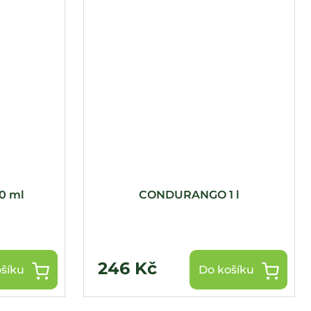
0 ml
CONDURANGO 1 l
246 Kč
šíku
Do košíku