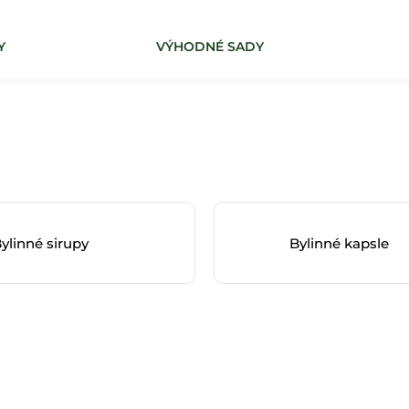
Y
VÝHODNÉ SADY
Co potřebujete najít?
HLEDAT
ylinné sirupy
Bylinné kapsle