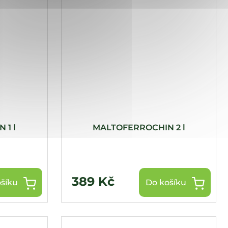
 1 l
MALTOFERROCHIN 2 l
389 Kč
šíku
Do košíku