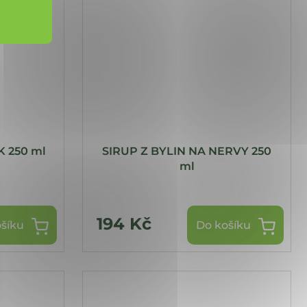
K 250 ml
SIRUP Z BYLIN NA NERVY 250
ml
194 Kč
šíku
Do košíku