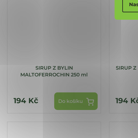
Nas
SIRUP Z BYLIN
SIRUP Z
MALTOFERROCHIN 250 ml
194 Kč
194 K
Do košíku