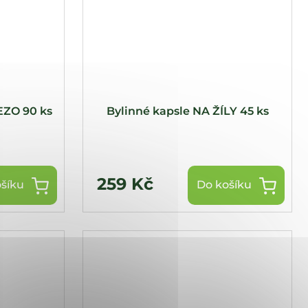
EZO 90 ks
Bylinné kapsle NA ŽÍLY 45 ks
259 Kč
šíku
Do košíku