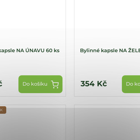
kapsle NA ÚNAVU 60 ks
Bylinné kapsle NA ŽEL
č
354 Kč
Do košíku
Do ko
EK