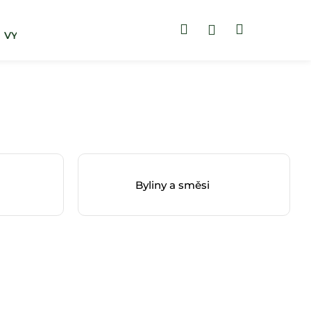
Hledat
Nákupní
Přihlášení
VYHLEDAT DLE POTÍŽÍ
ZUBNÍ PASTY
košík
Byliny a směsi