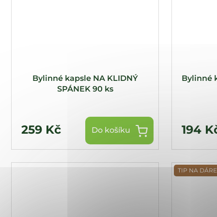
Bylinné kapsle NA KLIDNÝ
Bylinné 
SPÁNEK 90 ks
259 Kč
194 K
Do košíku
TIP NA DÁR