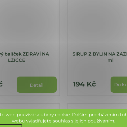
ý balíček ZDRAVÍ NA
SIRUP Z BYLIN NA ZAŽ
LŽIČCE
ml
č
194 Kč
Do ko
Detail
to web používá soubory cookie. Dalším procházením to
webu vyjadřujete souhlas s jejich používáním.