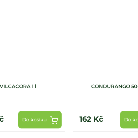
VILCACORA 1 l
CONDURANGO 50
č
162 Kč
Do košíku
Do ko