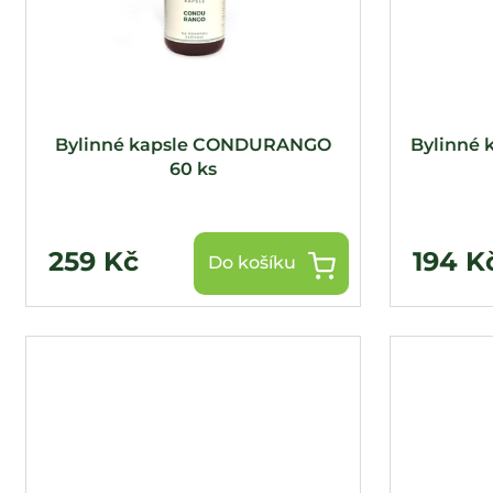
o
d
u
k
t
Bylinné kapsle CONDURANGO
Bylinné 
ů
60 ks
259 Kč
194 K
Do košíku