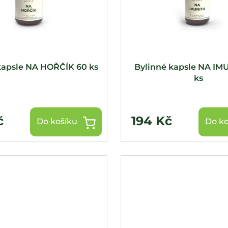
kapsle NA HOŘČÍK 60 ks
Bylinné kapsle NA IM
ks
č
194 Kč
Do košíku
Do ko