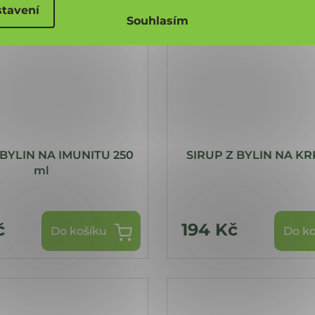
tavení
Souhlasím
 BYLIN NA IMUNITU 250
SIRUP Z BYLIN NA KR
ml
č
194 Kč
Do košíku
Do ko