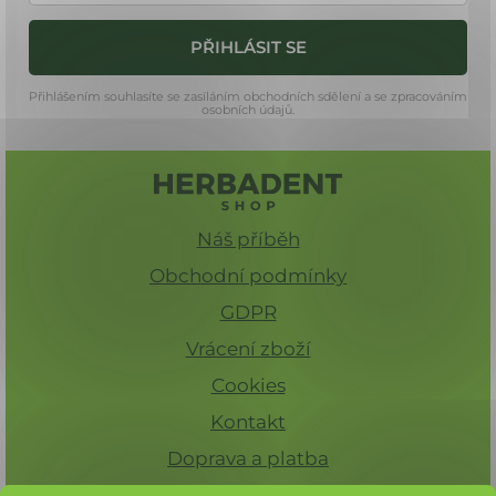
í
PŘIHLÁSIT SE
Přihlášením souhlasíte se zasíláním obchodních sdělení a se zpracováním
osobních údajů.
Náš příběh
Obchodní podmínky
GDPR
Vrácení zboží
Cookies
Kontakt
Doprava a platba