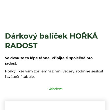
a
j
í
t
?
Dárkový balíček HOŘKÁ
RADOST
HLEDAT
Ve dvou se to lépe táhne. Připijte si společně pro
radost.
Hořký likér vám zpříjemní zimní večery, rodinné sešlosti
i sváteční tabule.
Skladem