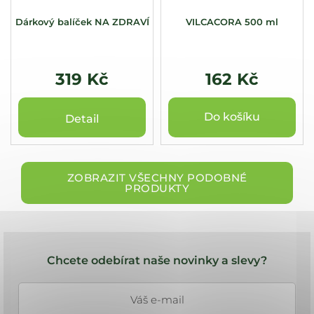
Dárkový balíček NA ZDRAVÍ
VILCACORA 500 ml
319 Kč
162 Kč
Do košíku
Detail
ZOBRAZIT VŠECHNY PODOBNÉ
PRODUKTY
Z
á
Chcete odebírat naše novinky a slevy?
p
a
t