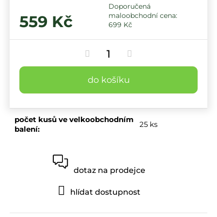
559 Kč
699 Kč
do košíku
počet kusů ve velkoobchodním
25 ks
balení
:
dotaz na prodejce
hlídat dostupnost