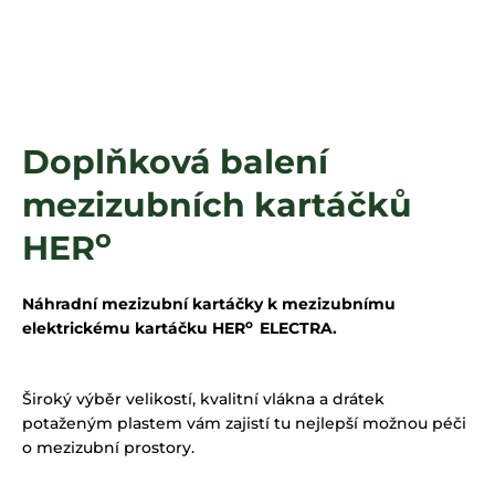
a
j
í
t
?
Doplňková balení
mezizubních kartáčků
o
HLEDAT
HER
Náhradní mezizubní kartáčky k mezizubnímu
o
elektrickému kartáčku
HER
ELECTRA.
Široký výběr velikostí, kvalitní vlákna a drátek
potaženým plastem vám zajistí tu nejlepší možnou péči
o mezizubní prostory.