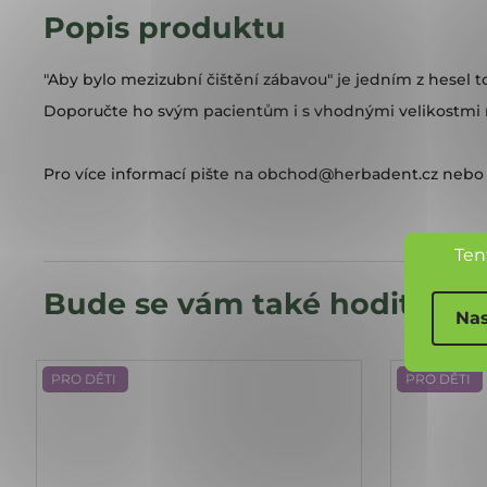
"Aby bylo mezizubní čištění zábavou" je jedním z hesel 
Doporučte ho svým pacientům i s vhodnými velikostmi 
Pro více informací pište na
obchod@herbadent.cz
nebo 
Ten
Nas
PRO DĚTI
PRO DĚTI