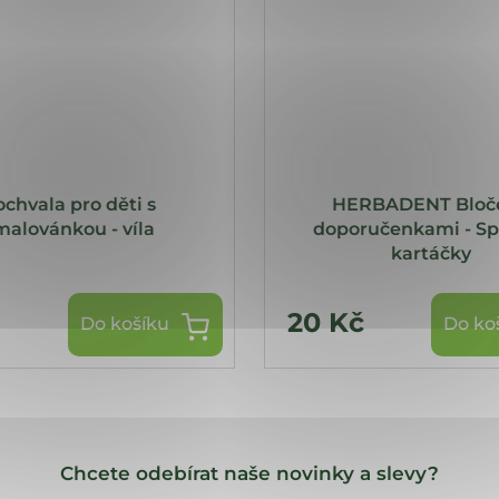
chvala pro děti s
HERBADENT Bloče
malovánkou - víla
doporučenkami - Sp
kartáčky
20 Kč
Do košíku
Do ko
Chcete odebírat naše novinky a slevy?