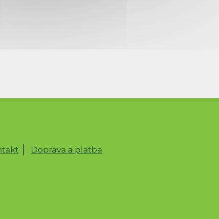
takt
Doprava a platba