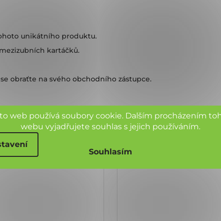
tohoto unikátního produktu.
mezizubních kartáčků.
se obraťte na svého obchodního zástupce.
to web používá soubory cookie. Dalším procházením to
webu vyjadřujete souhlas s jejich používáním.
tavení
Souhlasím