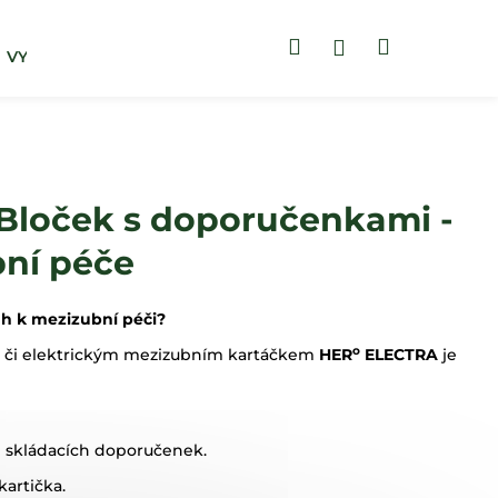
Hledat
Nákupní
Přihlášení
VYHLEDAT DLE POTÍŽÍ
ZUBNÍ PASTY
košík
loček s doporučenkami -
ní péče
tah k mezizubní péči?
o
či elektrickým mezizubním kartáčkem
HER
ELECTRA
je
ch skládacích doporučenek.
kartička.