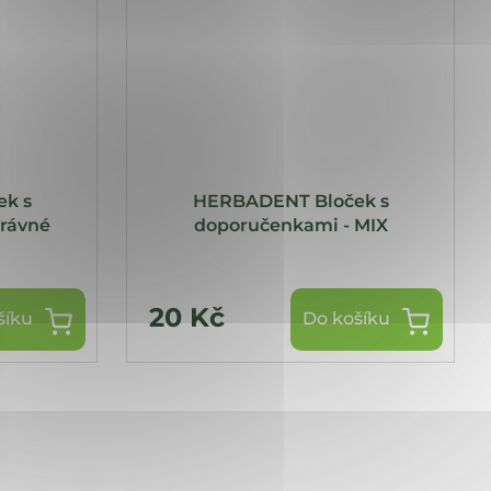
k s
HERBADENT Bloček s
rávné
doporučenkami - MIX
20 Kč
šíku
Do košíku