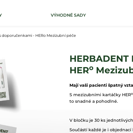
Y
VÝHODNÉ SADY
Co potřebujete najít?
 doporučenkami - HERo Mezizubní péče
HLEDAT
HERBADENT B
o
HER
Mezizub
Mají vaši pacienti špatný vz
o
S mezizubními kartáčky HER
to snadné a pohodlné.
V bločku je 30 ks jednotlivý
Součástí každé je i objednací 