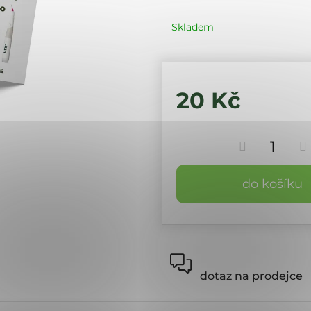
Skladem
20 Kč
do košíku
dotaz na prodejce