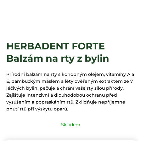
a
j
í
t
?
HERBADENT FORTE
Balzám na rty z bylin
HLEDAT
Přírodní balzám na rty s konopným olejem, vitamíny A a
E, bambuckým máslem a léty ověřeným extraktem ze 7
léčivých bylin, pečuje a chrání vaše rty silou přírody.
Zajišťuje intenzivní a dlouhodobou ochranu před
vysušením a popraskáním rtů. Zklidňuje nepříjemné
pnutí rtů při výskytu oparů.
Skladem