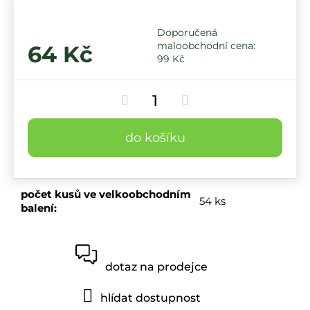
64 Kč
99 Kč
do košíku
počet kusů ve velkoobchodním
54 ks
balení
:
dotaz na prodejce
hlídat dostupnost