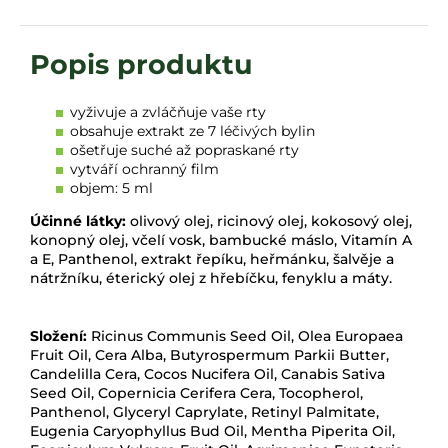
vyživuje a zvláčňuje vaše rty
obsahuje extrakt ze 7 léčivých bylin
ošetřuje suché až popraskané rty
vytváří ochranný film
objem: 5 ml
Účinné látky:
olivový olej, ricinový olej, kokosový olej,
konopný olej, včelí vosk, bambucké máslo, Vitamín A
a E, Panthenol, extrakt řepíku, heřmánku, šalvěje a
nátržníku, éterický olej z hřebíčku, fenyklu a máty.
Složení:
Ricinus Communis Seed Oil, Olea Europaea
Fruit Oil, Cera Alba, Butyrospermum Parkii Butter,
Candelilla Cera, Cocos Nucifera Oil, Canabis Sativa
Seed Oil, Copernicia Cerifera Cera, Tocopherol,
Panthenol, Glyceryl Caprylate, Retinyl Palmitate,
Eugenia Caryophyllus Bud Oil, Mentha Piperita Oil,