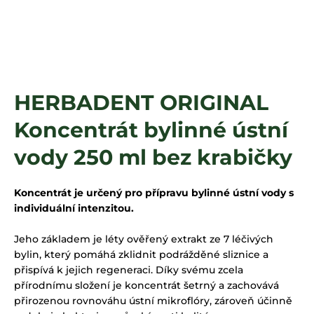
a
j
í
t
?
HERBADENT ORIGINAL
Koncentrát bylinné ústní
HLEDAT
vody 250 ml bez krabičky
Koncentrát je určený pro přípravu bylinné ústní vody s
individuální intenzitou.
Jeho základem je léty ověřený extrakt ze 7 léčivých
bylin, který pomáhá zklidnit podrážděné sliznice a
přispívá k jejich regeneraci. Díky svému zcela
přírodnímu složení je koncentrát šetrný a zachovává
přirozenou rovnováhu ústní mikroflóry, zároveň účinně