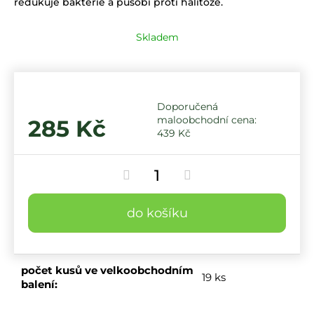
redukuje bakterie a působí proti halitóze.
Skladem
285 Kč
439 Kč
do košíku
počet kusů ve velkoobchodním
19 ks
balení
: