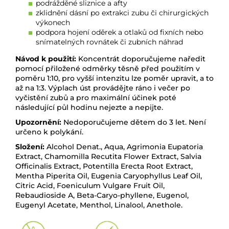
podrážděné sliznice a
afty
zklidnění dásní po extrakci zubu či chirurgických
výkonech
podpora hojení oděrek a otlaků od fixních nebo
snímatelných rovnátek či zubních náhrad
Návod k použití:
Koncentrát doporučujeme naředit
pomocí přiložené odměrky těsně před použitím v
poměru 1:10, pro vyšší intenzitu lze poměr upravit, a to
až na 1:3. Výplach úst provádějte ráno i večer po
vyčistění zubů a pro maximální účinek poté
následující půl hodinu nejezte a nepijte.
Upozornění:
Nedoporučujeme dětem do 3 let. Není
určeno k polykání.
Složení:
Alcohol Denat., Aqua, Agrimonia Eupatoria
Extract, Chamomilla Recutita Flower Extract, Salvia
Officinalis Extract, Potentilla Erecta Root Extract,
Mentha Piperita Oil, Eugenia Caryophyllus Leaf Oil,
Citric Acid, Foeniculum Vulgare Fruit Oil,
Rebaudioside A, Beta-Caryo-phyllene, Eugenol,
Eugenyl Acetate, Menthol, Linalool, Anethole.