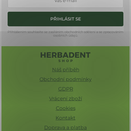
t
í
PŘIHLÁSIT SE
Přihlášením souhlasíte se zasíláním obchodních sdělení a se zpracováním
osobních údajů.
Náš příběh
Obchodní podmínky
GDPR
Vrácení zboží
Cookies
Kontakt
Doprava a platba