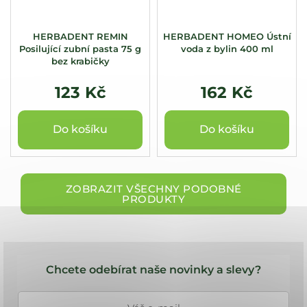
HERBADENT REMIN
HERBADENT HOMEO Ústní
Posilující zubní pasta 75 g
voda z bylin 400 ml
bez krabičky
123 Kč
162 Kč
Do košíku
Do košíku
ZOBRAZIT VŠECHNY PODOBNÉ
PRODUKTY
Z
á
Chcete odebírat naše novinky a slevy?
p
a