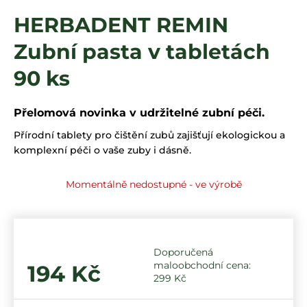
a
HERBADENT REMIN
j
Zubní pasta v tabletách
í
t
90 ks
?
Přelomová novinka v udržitelné zubní péči.
Přírodní tablety pro čištění zubů zajišťují ekologickou a
HLEDAT
komplexní péči o vaše zuby i dásně.
Momentálně nedostupné - ve výrobě
194 Kč
299 Kč