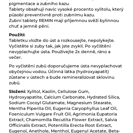
pigmentace a zubního kazu.
Tablety obsahují navíc vysoké procento xylitolu, který
působí preventivně proti zubnímu kazu.
Zubní tablety REMIN mají příjemnou svěží bylinnou
chuť a jemně pění.
Použití:
Tabletku vložte do úst a rozkousejte, nepolykejte.
Vyčistěte si zuby tak, jak jste zvyklí. Po vyčištění
nevyplachujte ústa. Používejte 2x denně, ráno a
večer.
Po vyčistění zubů doporučujeme ústa nevyplachovat
obyčejnou vodou. Účinná látka (hydroxyapatit)
zůstane v ústech a bude remineralizovat sklovinu
zubů.
Složení:
Xylitol, Kaolin, Cellulose Gum,
Hydroxyapatite, Calcium Carbonate, Hydrated Silica,
Sodium Cocoyl Glutamate, Magnesium Stearate,
Mentha Piperita Oil, Eugenia Caryophyllus Leaf Oil,
Foeniculum Vulgare Fruit Oil, Agrimonia Eupatoria
Extract, Chamomilla Recutita Flower Extract, Salvia
Officinalis Extract, Potentilla Erecta Root Extract,
Eugenol, Anethole, Menthol, Eugenyl Acetate, Beta-