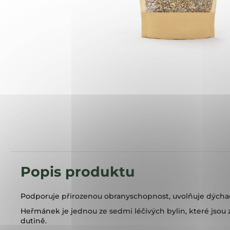
Podporuje přirozenou obranyschopnost, uvolňuje dýchací
Heřmánek je jednou ze sedmi léčivých bylin, které jsou
dutině.