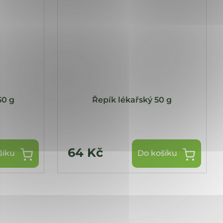
50 g
Řepík lékařský 50 g
64 Kč
šíku
Do košíku