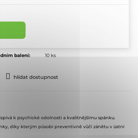
odním balení
:
10 ks
hlídat dostupnost
spívá k psychické odolnosti a kvalitnějšímu spánku.
ky, díky kterým působí preventivně vůči zánětu v ústní