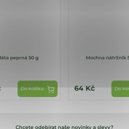
áta peprná 50 g
Mochna nátržník 
č
64 Kč
Do košíku
Do ko
Chcete odebírat naše novinky a slevy?