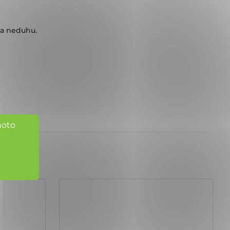
y a neduhu.
hoto