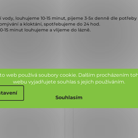
roucí vody, louhujeme 10-15 minut, pijeme 3-5x denně dle potřeb
k omývání a kloktání, spotřebujeme do 24 hod.
 10-15 minut louhujeme a vlijeme do lázně.
to web používá soubory cookie. Dalším procházením to
webu vyjadřujete souhlas s jejich používáním.
tavení
Souhlasím