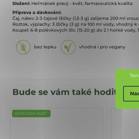
Složení:
Heřmánek pravý - květ, farmaceutická kvalita
Příprava a dávkování:
Čaj, nálev: 2-3 čajové lžičky (1,5-3 g) zalijeme 200 ml v
Roztok, výplachy: 3 lžičky (3 g) na 100 ml vody, vhodný 
Koupel: 6-8 polévkových lžic (15-20 g) do 2 l horké vody,
bez lepku
vhodná i pro vegany
Ten
Nas
NEŘEZANÝ KVĚT