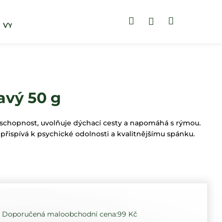
Hledat
Nákupní
Přihlášení
VYHLEDAT DLE POTÍŽÍ
ZUBNÍ PASTY
košík
vý 50 g
schopnost, uvolňuje dýchací cesty a napomáhá s rýmou.
 přispívá k psychické odolnosti a kvalitnějšímu spánku.
99 Kč