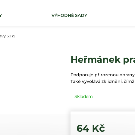
Y
VÝHODNÉ SADY
Co potřebujete najít?
vý 50 g
HLEDAT
Heřmánek pra
Podporuje přirozenou obrany
Také vyvolává zklidnění, čímž
Skladem
64 Kč