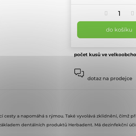
do košíku
počet kusů ve velkoobch
dotaz na prodejce
 cesty a napomáhá s rýmou. Také vyvolává zklidnění, čímž při
 základem dentálních produktů Herbadent. Má dezinfekční účin