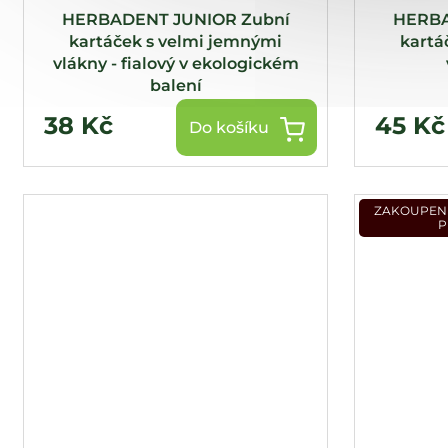
HERBADENT JUNIOR Zubní
HERBA
kartáček s velmi jemnými
kartá
vlákny - fialový v ekologickém
balení
38 Kč
45 Kč
Do košíku
ZAKOUPENÍ
P