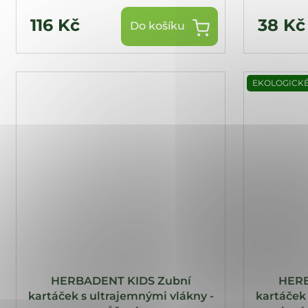
116 Kč
38 Kč
Do košíku
EKOLOGICKÉ
HERBADENT KIDS Zubní
HERB
kartáček s ultrajemnými vlákny -
kartáček 