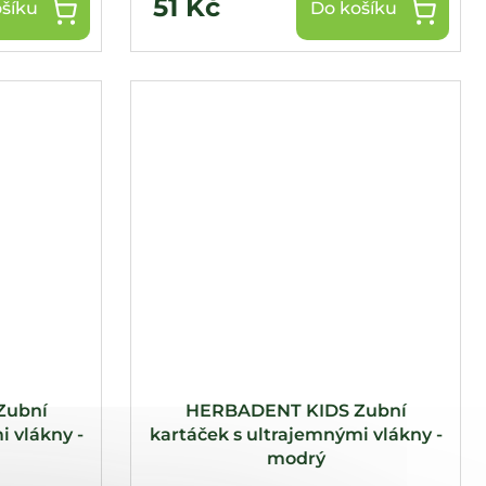
51 Kč
šíku
Do košíku
Zubní
HERBADENT KIDS Zubní
i vlákny -
kartáček s ultrajemnými vlákny -
modrý