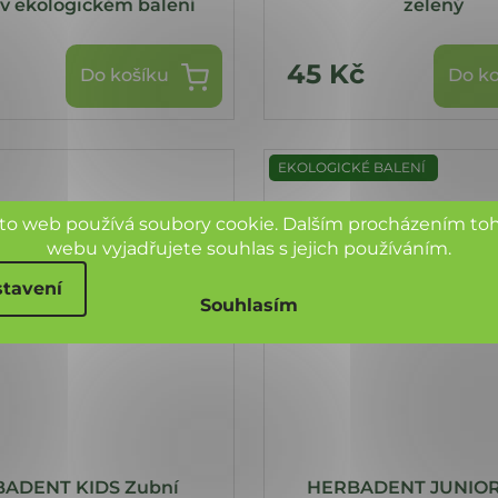
 v ekologickém balení
zelený
45 Kč
Do košíku
Do ko
EKOLOGICKÉ BALENÍ
to web používá soubory cookie. Dalším procházením to
webu vyjadřujete souhlas s jejich používáním.
tavení
Souhlasím
ADENT KIDS Zubní
HERBADENT JUNIOR