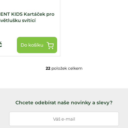
NT KIDS Kartáček pro
větlušku svítící
č
Do košíku
22
položek celkem
O
v
l
á
d
a
Chcete odebírat naše novinky a slevy?
c
í
p
r