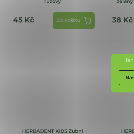
růžový
zelený
45 Kč
38 Kč
Do košíku
Ten
Nas
HERBADENT KIDS Zubní
HERB