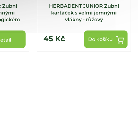
 Zubní
HERBADENT JUNIOR Zubní
emnými
kartáček s velmi jemnými
logickém
vlákny - růžový
45 Kč
Do košíku
etail