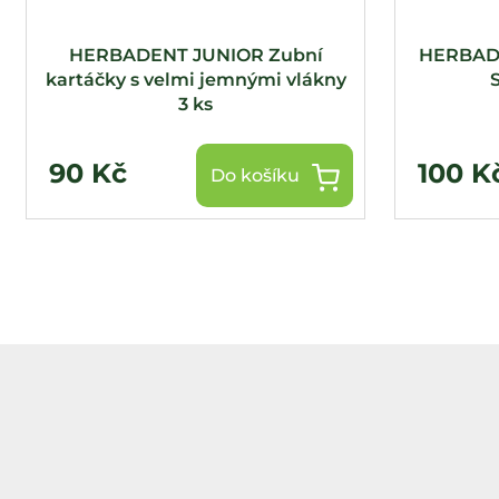
HERBADENT JUNIOR Zubní
HERBADE
kartáčky s velmi jemnými vlákny
S
3 ks
90 Kč
100 K
Do košíku
Z
á
p
a
t