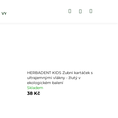
Hledat
Nákupní
Přihlášení
VYHLEDAT DLE POTÍŽÍ
ZUBNÍ PASTY
košík
HERBADENT KIDS Zubní kartáček s
ultrajemnými vlákny - žlutý v
ekologickém balení
Skladem
38 Kč