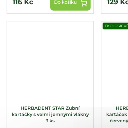
116 Kč
129 K
Do košíku
EKOLOGICKÉ
HERBADENT STAR Zubní
HERB
kartáčky s velmi jemnými vlákny
kartáček 
3 ks
červený