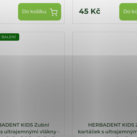
45 Kč
Do košíku
Do ko
 BALENÍ
ADENT KIDS Zubní
HERBADENT KIDS 
s ultrajemnými vlákny -
kartáček s ultrajemným