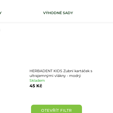
Y
VÝHODNÉ SADY
Co potřebujete najít?
i
HLEDAT
HERBADENT KIDS Zubní kartáček s
ultrajemnými vlákny - modrý
Skladem
45 Kč
OTEVŘÍT FILTR