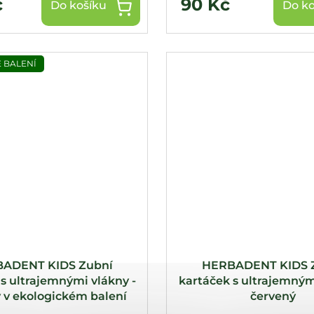
č
90 Kč
Do košíku
Do ko
 BALENÍ
ADENT KIDS Zubní
HERBADENT KIDS 
s ultrajemnými vlákny -
kartáček s ultrajemným
 v ekologickém balení
červený