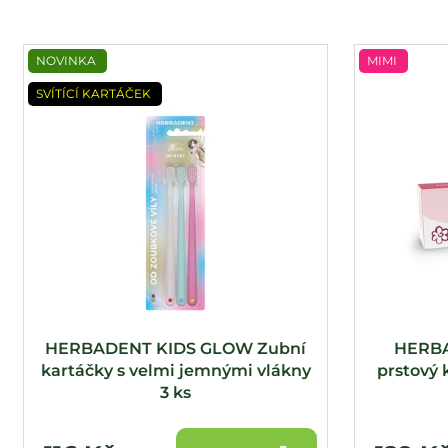
V
NOVINKA
MIMI
ý
p
SVÍTÍCÍ KARTÁČEK
i
s
p
r
o
d
u
k
t
HERBADENT KIDS GLOW Zubní
HERBA
ů
kartáčky s velmi jemnými vlákny
prstový 
3 ks