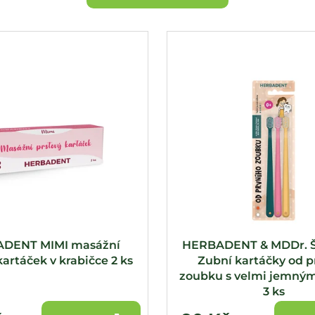
DENT MIMI masážní
HERBADENT & MDDr. Š
kartáček v krabičce 2 ks
Zubní kartáčky od p
zoubku s velmi jemnými
3 ks