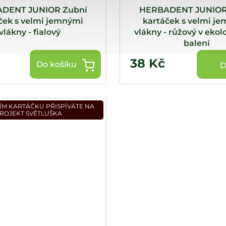
DENT JUNIOR Zubní
HERBADENT JUNIOR
ček s velmi jemnými
kartáček s velmi j
vlákny - fialový
vlákny - růžový v eko
balení
38 Kč
Do košíku
D
M KARTÁČKU PŘISPÍVÁTE NA
ROJEKT SVĚTLUŠKA