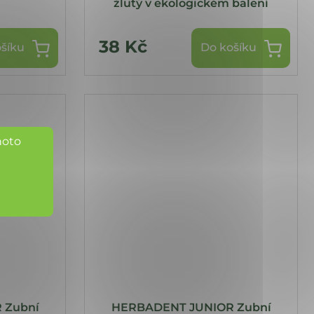
žlutý v ekologickém balení
38 Kč
šíku
Do košíku
hoto
 Zubní
HERBADENT JUNIOR Zubní