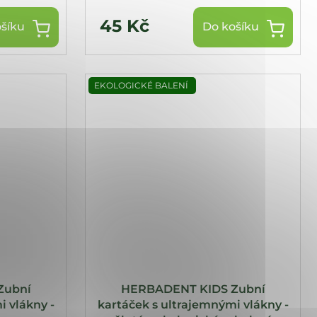
45 Kč
šíku
Do košíku
EKOLOGICKÉ BALENÍ
Zubní
HERBADENT KIDS Zubní
i vlákny -
kartáček s ultrajemnými vlákny -