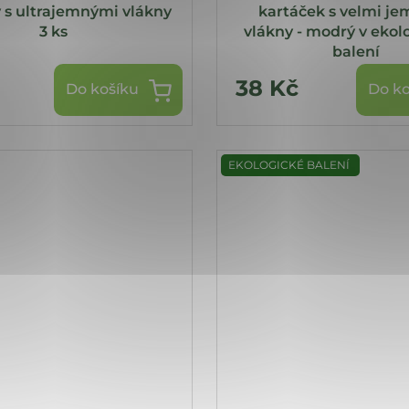
 s ultrajemnými vlákny
kartáček s velmi j
3 ks
vlákny - modrý v eko
balení
38 Kč
Do košíku
Do ko
EKOLOGICKÉ BALENÍ