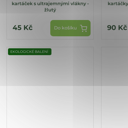
kartáček s ultrajemnými vlákny -
kartáčky
žlutý
45 Kč
90 Kč
Do košíku
EKOLOGICKÉ BALENÍ