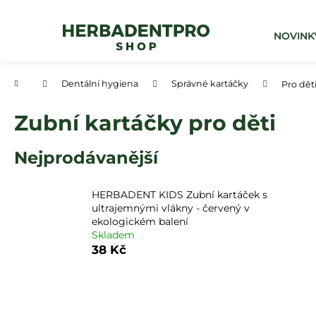
K
Přejít
na
o
obsah
Zpět
Zpět
NOVINK
š
do
do
í
obchodu
obchodu
k
Domů
Dentální hygiena
Správné kartáčky
Pro dět
Zubní kartáčky pro děti
Nejprodávanější
HERBADENT KIDS Zubní kartáček s
ultrajemnými vlákny - červený v
ekologickém balení
Skladem
38 Kč