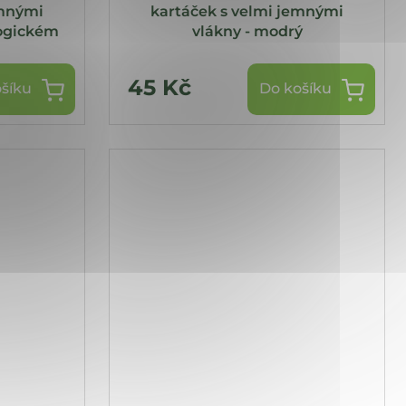
emnými
kartáček s velmi jemnými
logickém
vlákny - modrý
45 Kč
šíku
Do košíku