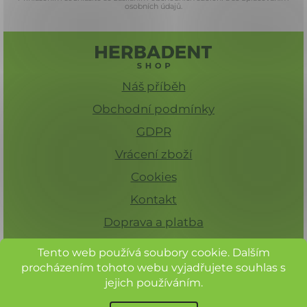
osobních údajů.
Náš příběh
Obchodní podmínky
GDPR
Vrácení zboží
Cookies
Kontakt
Doprava a platba
Tento web používá soubory cookie. Dalším
procházením tohoto webu vyjadřujete souhlas s
jejich používáním.