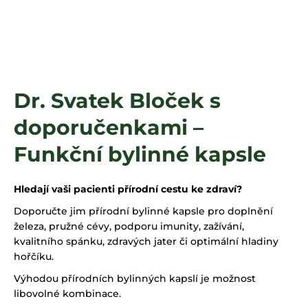
a
j
í
t
?
Dr. Svatek Bloček s
doporučenkami –
HLEDAT
Funkční bylinné kapsle
Hledají vaši pacienti přírodní cestu ke zdraví?
Doporučte jim přírodní bylinné kapsle pro doplnění
železa, pružné cévy, podporu imunity, zažívání,
kvalitního spánku, zdravých jater či optimální hladiny
hořčíku.
Výhodou přírodních bylinných kapslí je možnost
libovolné kombinace.