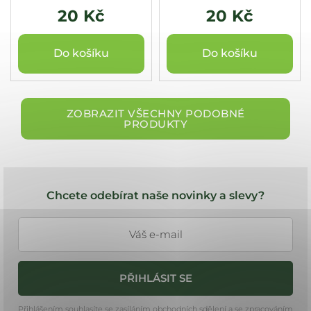
20 Kč
20 Kč
Do košíku
Do košíku
ZOBRAZIT VŠECHNY PODOBNÉ
PRODUKTY
Z
á
Chcete odebírat naše novinky a slevy?
p
a
t
í
PŘIHLÁSIT SE
Přihlášením souhlasíte se zasíláním obchodních sdělení a se zpracováním