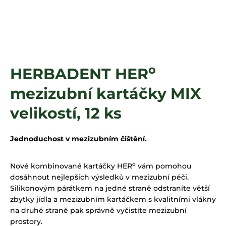
a
j
í
t
?
o
HERBADENT HER
mezizubní kartáčky MIX
HLEDAT
velikostí, 12 ks
Jednoduchost v mezizubním čištění.
o
Nové kombinované kartáčky HER
vám pomohou
dosáhnout nejlepších výsledků v mezizubní péči.
Silikonovým párátkem na jedné straně odstraníte větší
zbytky jídla a mezizubním kartáčkem s kvalitními vlákny
na druhé straně pak správně vyčistíte mezizubní
prostory.