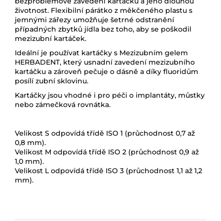
bezproblémové zavedení kartáčku a jeho dlouhou
životnost. Flexibilní párátko z měkčeného plastu s
jemnými zářezy umožňuje šetrné odstranění
případných zbytků jídla bez toho, aby se poškodil
mezizubní kartáček.
Ideální je používat kartáčky s Mezizubním gelem
HERBADENT, který usnadní zavedení mezizubního
kartáčku a zároveň pečuje o dásně a díky fluoridům
posílí zubní sklovinu.
Kartáčky jsou vhodné i pro péči o implantáty, můstky
nebo zámečková rovnátka.
Velikost S odpovídá třídě ISO 1 (průchodnost 0,7 až
0,8 mm).
Velikost M odpovídá třídě ISO 2 (průchodnost 0,9 až
1,0 mm).
Velikost L odpovídá třídě ISO 3 (průchodnost 1,1 až 1,2
mm).