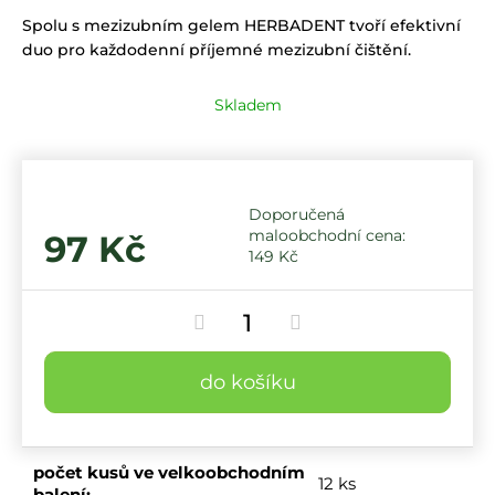
Spolu s mezizubním gelem HERBADENT tvoří efektivní
duo pro každodenní příjemné mezizubní čištění.
Skladem
97 Kč
149 Kč
do košíku
počet kusů ve velkoobchodním
12 ks
balení
: