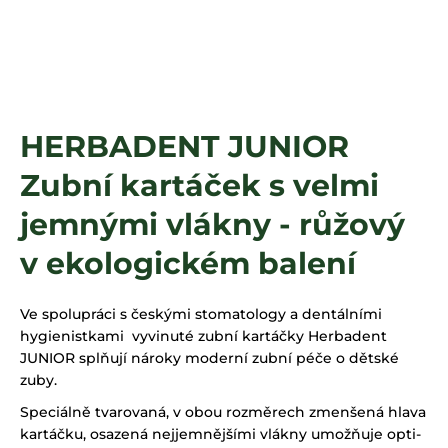
a
j
í
t
?
HERBADENT JUNIOR
Zubní kartáček s velmi
HLEDAT
jemnými vlákny - růžový
v ekologickém balení
Ve spolupráci s českými stomatology a dentálními
hygienistkami vyvinuté zubní kartáčky Herbadent
JUNIOR splňují nároky moderní zubní péče o dětské
zuby.
Speciálně tvarovaná, v obou roz­měrech zmenšená hlava
kartáčku, osazená nejjemnějšími vlákny umožňuje opti­