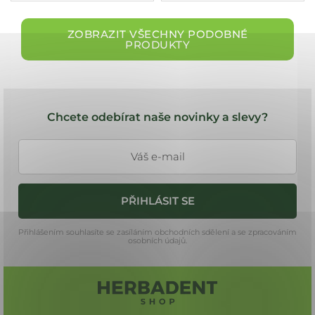
ZOBRAZIT VŠECHNY PODOBNÉ
PRODUKTY
Z
á
Chcete odebírat naše novinky a slevy?
p
a
t
í
PŘIHLÁSIT SE
Přihlášením souhlasíte se zasíláním obchodních sdělení a se zpracováním
osobních údajů.