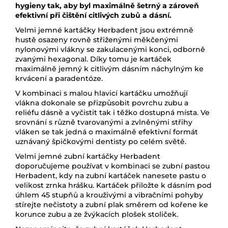
hygieny tak, aby byl maximálně šetrný a zároveň
efektivní při čištění citlivých zubů a dásní.
Velmi jemné kartáčky Herbadent jsou extrémně
hustě osazeny rovně střiženými měkčenými
nylonovými vlákny se zakulacenými konci, odborně
zvanými hexagonal. Díky tomu je kartáček
maximálně jemný k citlivým dásním náchylným ke
krvácení a paradentóze.
V kombinaci s malou hlavicí kartáčku umožňují
vlákna dokonale se přizpůsobit povrchu zubu a
reliéfu dásně a vyčistit tak i těžko dostupná místa. Ve
srovnání s různě tvarovanými a zvlněnými střihy
vláken se tak jedná o maximálně efektivní formát
uznávaný špičkovými dentisty po celém světě.
Velmi jemné zubní kartáčky Herbadent
doporučujeme používat v kombinaci se zubní pastou
Herbadent, kdy na zubní kartáček nanesete pastu o
velikost zrnka hrášku. Kartáček přiložte k dásním pod
úhlem 45 stupňů a krouživými a vibračními pohyby
stírejte nečistoty a
zubní plak
směrem od kořene ke
korunce zubu a ze žvýkacích plošek stoliček.