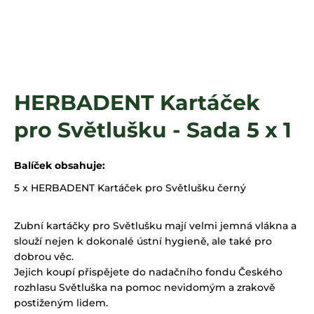
a
j
í
t
?
HERBADENT Kartáček
pro Světlušku - Sada 5 x 1
HLEDAT
Balíček obsahuje:
5 x HERBADENT Kartáček pro Světlušku černý
Zubní kartáčky pro Světlušku mají velmi jemná vlákna a
slouží nejen k dokonalé ústní hygieně, ale také pro
dobrou věc.
Jejich koupí přispějete do nadačního fondu Českého
rozhlasu Světluška na pomoc nevidomým a zrakově
postiženým lidem.