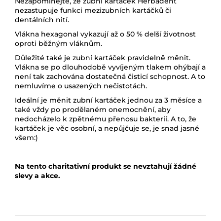
Nezapomínejte, že zubní kartáček Herbadent
nezastupuje funkci mezizubních kartáčků či
dentálních nití.
Vlákna hexagonal vykazují až o 50 % delší životnost
oproti běžným vláknům.
Důležité také je zubní kartáček pravidelně měnit.
Vlákna se po dlouhodobě vyvíjeným tlakem ohýbají a
není tak zachována dostatečná čisticí schopnost. A to
nemluvíme o usazených nečistotách.
Ideální je měnit zubní kartáček jednou za 3 měsíce a
také vždy po prodělaném onemocnění, aby
nedocházelo k zpětnému přenosu bakterií. A to, že
kartáček je věc osobní, a nepůjčuje se, je snad jasné
všem:)
Na tento charitativní produkt se nevztahují žádné
slevy a akce.