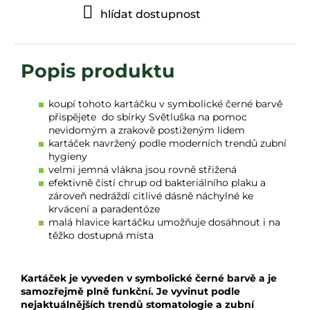
hlídat dostupnost
koupí tohoto kartáčku v symbolické černé barvě
přispějete do sbírky Světluška na pomoc
nevidomým a zrakově postiženým lidem
kartáček navržený podle moderních trendů zubní
hygieny
velmi jemná vlákna jsou rovně střižená
efektivně čistí chrup od bakteriálního plaku a
zároveň nedráždí
citlivé
dásně
náchylné ke
krvácení a
paradentóze
malá hlavice kartáčku umožňuje dosáhnout i na
těžko dostupná místa
Kartáček je vyveden v symbolické černé barvě a je
samozřejmě plně funkční. Je vyvinut podle
nejaktuálnějších trendů stomatologie a zubní