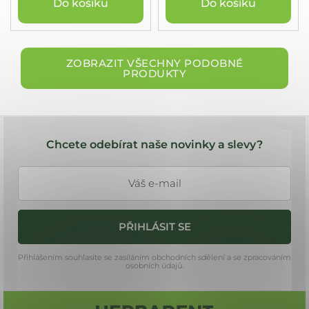
Do košíku
Do košíku
ZOBRAZIT VŠECHNY PODOBNÉ
PRODUKTY
Z
á
Chcete odebírat naše novinky a slevy?
p
a
t
í
PŘIHLÁSIT SE
Přihlášením souhlasíte se zasíláním obchodních sdělení a se zpracováním
osobních údajů.