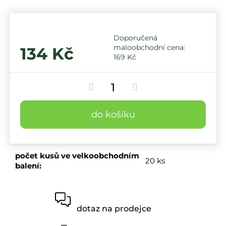
134 Kč
169 Kč
do košíku
počet kusů ve velkoobchodním
20 ks
balení
:
dotaz na prodejce