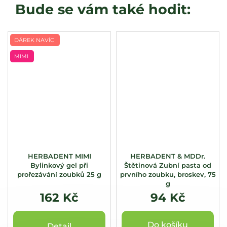
DÁREK NAVÍC
MIMI
HERBADENT MIMI
HERBADENT & MDDr.
Bylinkový gel při
Štětinová Zubní pasta od
prořezávání zoubků 25 g
prvního zoubku, broskev, 75
g
162 Kč
94 Kč
Do košíku
Detail