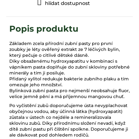
hlídat dostupnost
Základem zcela přírodní zubní pasty pro první
zoubky je léty ověřený extrakt ze 7 léčivých bylin,
který pečuje o citlivé dětské dásně.
Díky obsaženému hydroxyapatitu v kombinaci s
vápníkem pasta doplňuje do zubní skloviny potřebné
minerály a tím ji posiluje.
Přidaný xylitol redukuje bakterie zubního plaku a tím
omezuje jeho množství.
Bylinková zubní pasta pro nejmenší neobsahuje fluor,
velice jemně pění a má příjemnou mangovou chuť.
Po vyčistění zubů doporučujeme ústa nevyplachovat
obyčejnou vodou, aby účinná látka (hydroxyapatit)
zůstala v ústech co nejdéle a remineralizovala
sklovinu zubů. Díky přírodnímu složení nevadí, když
dítě zubní pastu při čištění spolkne. Doporučujeme ji
ale dávkovat pod dohledem rodičů.