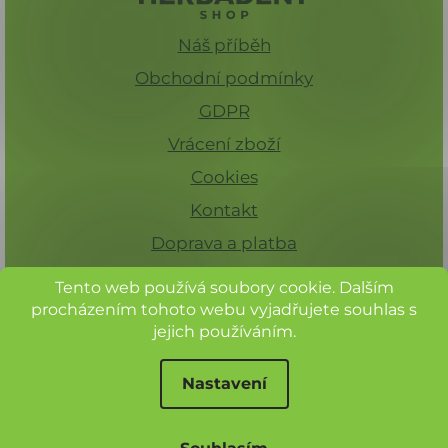
Náš příběh
Obchodní podmínky
GDPR
Vrácení zboží
Cookies
Kontakt
Doprava a platba
Tento web používá soubory cookie. Dalším
procházením tohoto webu vyjadřujete souhlas s
jejich používáním.
Nastavení
Při nákupu nad 1 500 Kč máte
dopravu zdarma.
© Herbadent, všechna práva vyhrazena