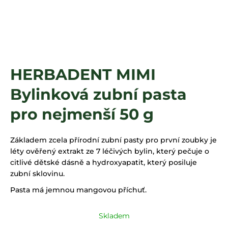
a
j
í
t
?
HERBADENT MIMI
Bylinková zubní pasta
HLEDAT
pro nejmenší 50 g
Základem zcela přírodní zubní pasty pro první zoubky je
léty ověřený extrakt ze 7 léčivých bylin, který pečuje o
citlivé dětské dásně a hydroxyapatit, který posiluje
zubní sklovinu.
Pasta má jemnou mangovou příchuť.
Skladem