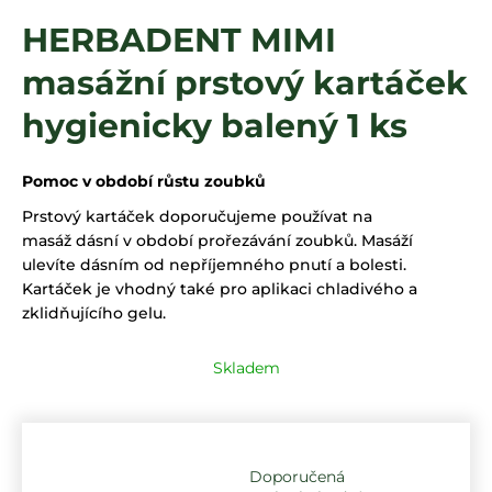
a
HERBADENT MIMI
j
masážní prstový kartáček
í
t
hygienicky balený 1 ks
?
Pomoc v období růstu zoubků
Prstový kartáček doporučujeme používat na
HLEDAT
masáž
dásní
v období prořezávání zoubků. Masáží
ulevíte dásním od nepříjemného pnutí a bolesti.
Kartáček je vhodný také pro aplikaci chladivého a
zklidňujícího gelu.
Skladem