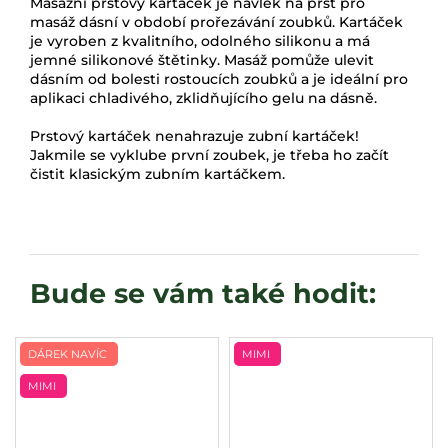
Masážní prstový kartáček je návlek na prst pro
masáž
dásní
v období prořezávání zoubků. Kartáček
je vyroben z kvalitního, odolného silikonu a má
jemné silikonové štětinky. Masáž pomůže ulevit
dásním od bolesti rostoucích zoubků a je ideální pro
aplikaci chladivého, zklidňujícího gelu na dásně.
Prstový kartáček nenahrazuje zubní kartáček!
Jakmile se vyklube první zoubek, je třeba ho začít
čistit klasickým zubním kartáčkem.
DÁREK NAVÍC
MIMI
MIMI