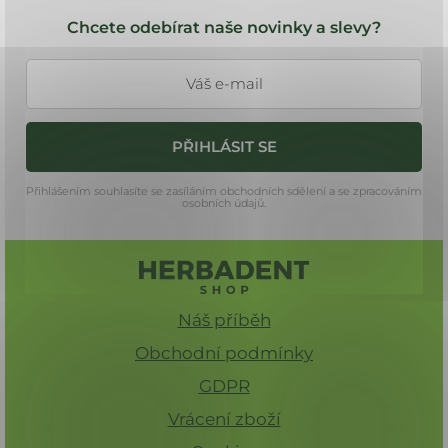
á
Chcete odebírat naše novinky a slevy?
p
a
t
í
PŘIHLÁSIT SE
Přihlášením souhlasíte se zasíláním obchodních sdělení a se zpracováním
osobních údajů.
Náš příběh
Obchodní podmínky
GDPR
Vrácení zboží