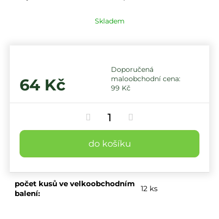
Skladem
64 Kč
99 Kč
do košíku
počet kusů ve velkoobchodním
12 ks
balení
: