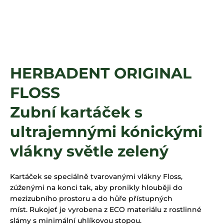
a
j
í
t
?
HERBADENT ORIGINAL
FLOSS
HLEDAT
Zubní kartáček s
ultrajemnými kónickými
vlákny světle zelený
Kartáček se speciálně tvarovanými vlákny Floss,
zúženými na konci tak, aby pronikly hlouběji do
mezizubního prostoru a do hůře přístupných
míst. Rukojeť je vyrobena z ECO materiálu z rostlinné
slámy s minimální uhlíkovou stopou.