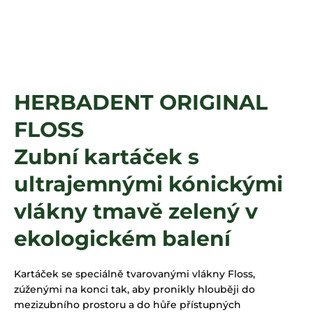
a
j
í
t
?
HERBADENT ORIGINAL
FLOSS
HLEDAT
Zubní kartáček s
ultrajemnými kónickými
vlákny tmavě zelený v
ekologickém balení
Kartáček se speciálně tvarovanými vlákny Floss,
zúženými na konci tak, aby pronikly hlouběji do
mezizubního prostoru a do hůře přístupných