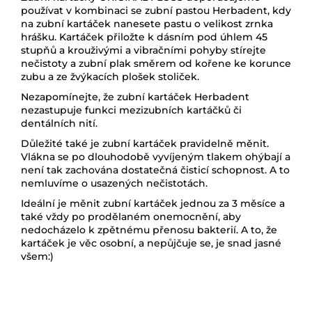
používat v kombinaci se zubní pastou Herbadent, kdy
na zubní kartáček nanesete pastu o velikost zrnka
hrášku. Kartáček přiložte k dásním pod úhlem 45
stupňů a krouživými a vibračními pohyby stírejte
nečistoty a zubní plak směrem od kořene ke korunce
zubu a ze žvýkacích plošek stoliček.
Nezapomínejte, že zubní kartáček Herbadent
nezastupuje funkci mezizubních kartáčků či
dentálních nití.
Důležité také je zubní kartáček pravidelně měnit.
Vlákna se po dlouhodobě vyvíjeným tlakem ohýbají a
není tak zachována dostatečná čisticí schopnost. A to
nemluvíme o usazených nečistotách.
Ideální je měnit zubní kartáček jednou za 3 měsíce a
také vždy po prodělaném onemocnění, aby
nedocházelo k zpětnému přenosu bakterií. A to, že
kartáček je věc osobní, a nepůjčuje se, je snad jasné
všem:)