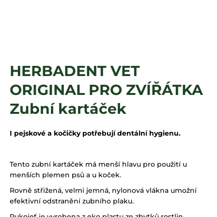
a
j
í
t
?
HERBADENT VET
ORIGINAL PRO ZVÍŘÁTKA
HLEDAT
Zubní kartáček
I pejskové a kočičky potřebují dentální hygienu.
Tento zubní kartáček má menší hlavu pro použití u
menších plemen psů a u koček.
Rovně střižená, velmi jemná, nylonová vlákna umožní
efektivní odstranění zubního plaku.
Rukojeť je vyrobena z eko plastu ze zbytků rostlin.