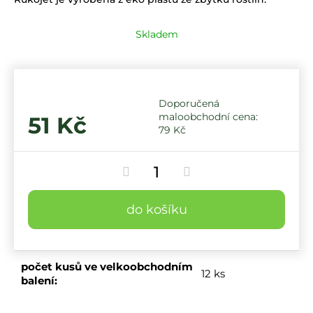
Skladem
51 Kč
79 Kč
do košíku
počet kusů ve velkoobchodním
12 ks
balení
: