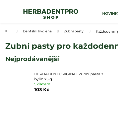
K
Přejít
na
o
obsah
Zpět
Zpět
NOVINK
š
do
do
í
obchodu
obchodu
k
Domů
Dentální hygiena
Zubní pasty
Každodenní 
Zubní pasty pro každodenn
Nejprodávanější
HERBADENT ORIGINAL Zubní pasta z
bylin 75 g
Skladem
103 Kč