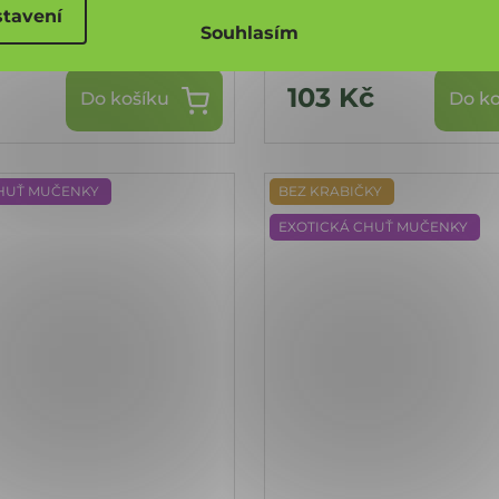
ná zubní pasta 75 g
Bylinná zubní pasta 
tavení
krabičky
Souhlasím
č
103 Kč
Do košíku
Do ko
CHUŤ MUČENKY
BEZ KRABIČKY
EXOTICKÁ CHUŤ MUČENKY