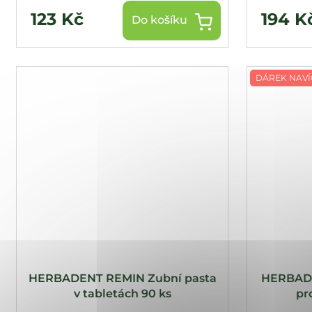
123 Kč
194 K
Do košíku
DÁREK NAVÍ
HERBADENT REMIN Zubní pasta
HERBADE
v tabletách 90 ks
pro