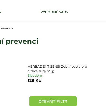
Y
VÝHODNÉ SADY
Co potřebujete najít?
prevence
í prevenci
HLEDAT
HERBADENT SENSI Zubní pasta pro
citlivé zuby 75 g
Skladem
129 Kč
OTEVŘÍT FILTR