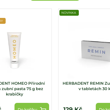
NOVINKA
KY
ENT HOMEO Přírodní
HERBADENT REMIN Zub
 zubní pasta 75 g bez
v tabletách 30 
krabičky
č
129 Kč
Do košíku
Do ko