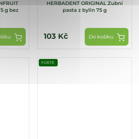
NFRUIT
HERBADENT ORIGINAL Zubní
75 g bez
pasta z bylin 75 g
103 Kč
šíku
Do košíku
FORTE