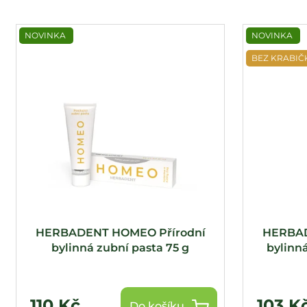
V
NOVINKA
NOVINKA
ý
p
BEZ KRABIČ
i
s
p
r
o
d
u
k
t
HERBADENT HOMEO Přírodní
HERBAD
ů
bylinná zubní pasta 75 g
bylinná
110 Kč
103 K
Do košíku