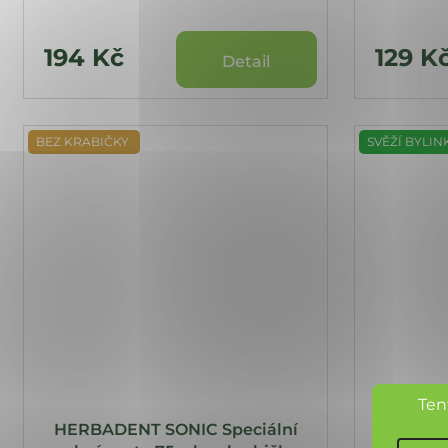
194 Kč
129 K
Detail
BEZ KRABIČKY
SVĚŽÍ BYLIN
Ten
HERBADENT SONIC Speciální
HERBA