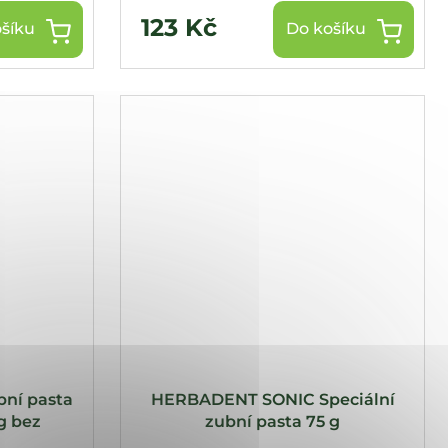
123 Kč
šíku
Do košíku
ní pasta
HERBADENT SONIC Speciální
 g bez
zubní pasta 75 g