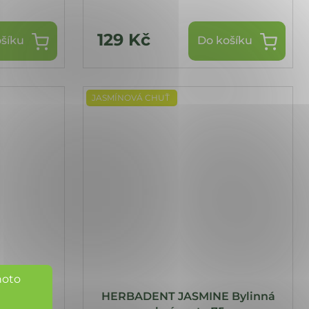
129 Kč
šíku
Do košíku
JASMÍNOVÁ CHUŤ
hoto
 HERBS
HERBADENT JASMINE Bylinná