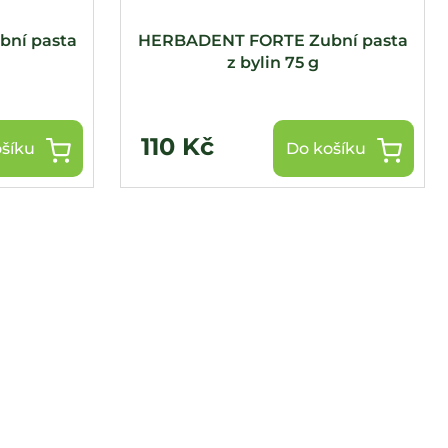
ní pasta
HERBADENT FORTE Zubní pasta
z bylin 75 g
110 Kč
šíku
Do košíku