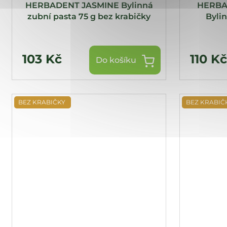
HERBADENT JASMINE Bylinná
HERBA
zubní pasta 75 g bez krabičky
Bylin
103 Kč
110 K
Do košíku
BEZ KRABIČKY
BEZ KRABIČ