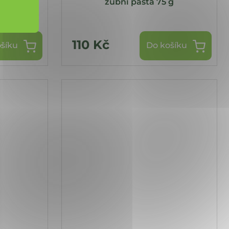
75 g bez
zubní pasta 75 g
110 Kč
šíku
Do košíku