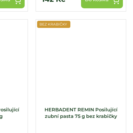
BEZ KRABIČKY
ilující
HERBADENT REMIN Posilující
 g
zubní pasta 75 g bez krabičky