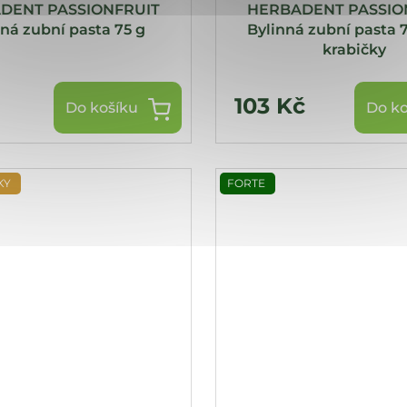
DENT PASSIONFRUIT
HERBADENT PASSIO
ná zubní pasta 75 g
Bylinná zubní pasta 
krabičky
č
103 Kč
Do košíku
Do ko
KY
FORTE