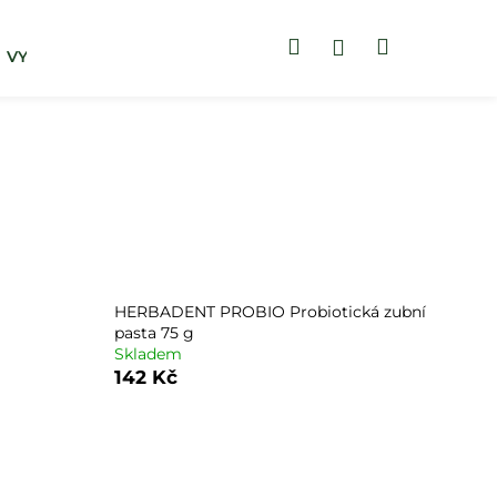
Hledat
Nákupní
Přihlášení
VYHLEDAT DLE POTÍŽÍ
ZUBNÍ PASTY
košík
HERBADENT PROBIO Probiotická zubní
pasta 75 g
Skladem
142 Kč