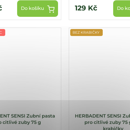
č
129 Kč
Do košíku
Do ko
C
BEZ KRABIČKY
NT SENSI Zubní pasta
HERBADENT SENSI Zub
 citlivé zuby 75 g
pro citlivé zuby 75
krabičky