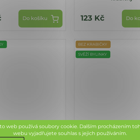
č
123 Kč
Do košíku
Do ko
KY
BEZ KRABIČKY
SVĚŽÍ BYLINKY
to web používá soubory cookie. Dalším procházením to
webu vyjadřujete souhlas s jejich používáním.
DENT FRESH HERBS
HERBADENT FRESH