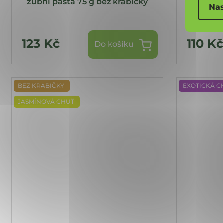
zubní pasta 75 g bez krabičky
Bylin
Nas
123 Kč
110 K
Do košíku
BEZ KRABIČKY
EXOTICKÁ 
JASMÍNOVÁ CHUŤ