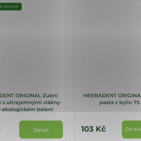
É BALENÍ
ENT ORIGINAL Zubní
HERBADENT ORIGINA
k s ultrajemnými vlákny
pasta z bylin 75
 v ekologickém balení
č
103 Kč
Do ko
Detail