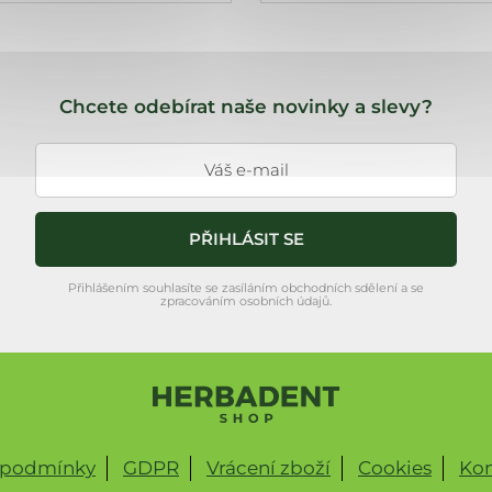
Chcete odebírat naše novinky a slevy?
PŘIHLÁSIT SE
Přihlášením souhlasíte se zasíláním obchodních sdělení a se
zpracováním osobních údajů.
 podmínky
GDPR
Vrácení zboží
Cookies
Kon