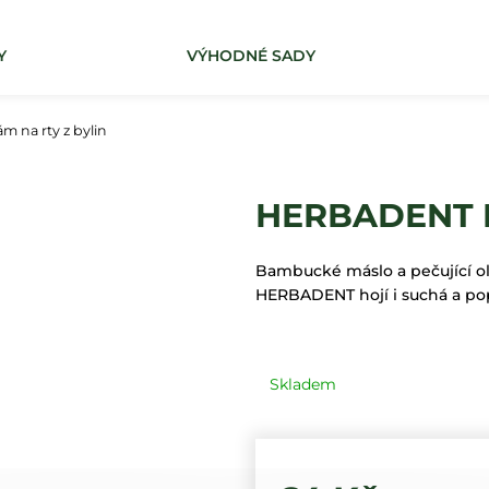
Y
VÝHODNÉ SADY
Co potřebujete najít?
 na rty z bylin
HLEDAT
HERBADENT Ba
Bambucké máslo a pečující ole
HERBADENT hojí i suchá a pop
Skladem