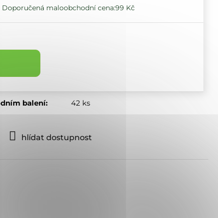
99 Kč
odním balení
:
42 ks
hlídat dostupnost