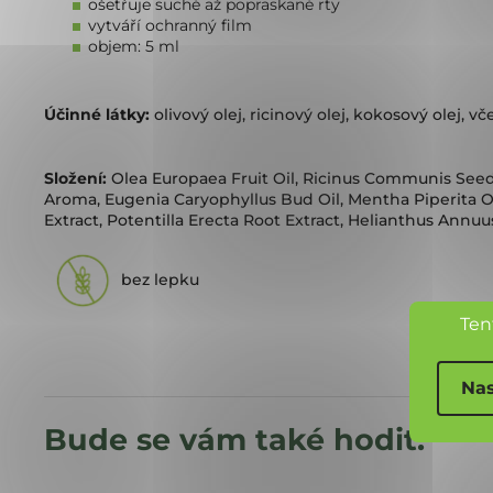
ošetřuje suché až popraskané rty
vytváří ochranný film
objem: 5 ml
Účinné látky:
olivový olej, ricinový olej, kokosový olej, 
Složení:
Olea Europaea Fruit Oil, Ricinus Communis Seed O
Aroma, Eugenia Caryophyllus Bud Oil, Mentha Piperita Oil
Extract, Potentilla Erecta Root Extract, Helianthus Annuu
bez lepku
Ten
Nas