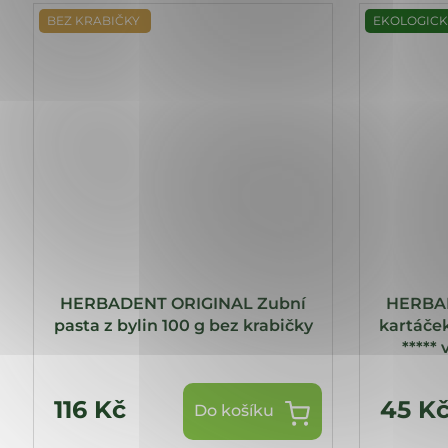
BEZ KRABIČKY
EKOLOGICK
HERBADENT ORIGINAL Zubní
HERBAD
pasta z bylin 100 g bez krabičky
kartáče
*****
116 Kč
45 K
Do košíku