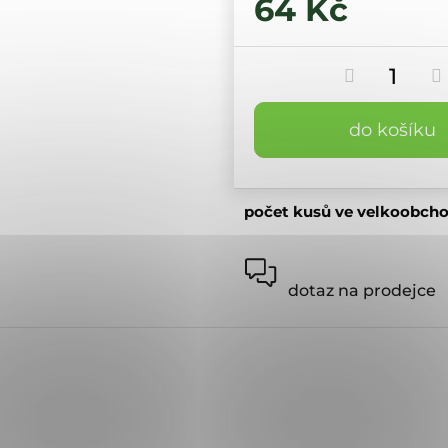
64 Kč
do košíku
počet kusů ve velkoobch
dotaz na prodejce