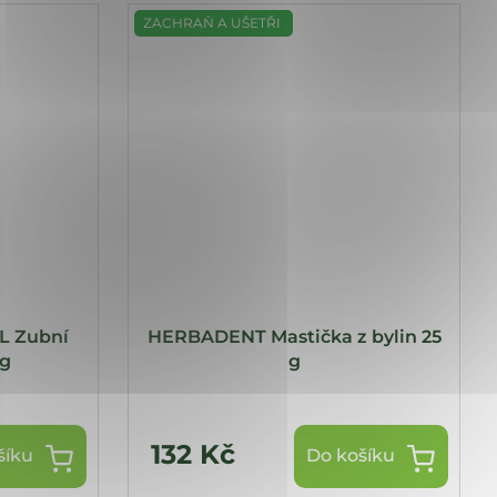
ZACHRAŇ A UŠETŘI
L Zubní
HERBADENT Mastička z bylin 25
 g
g
132 Kč
šíku
Do košíku