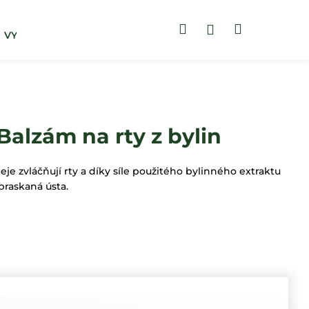
Hledat
Nákupní
Přihlášení
VYHLEDAT DLE POTÍŽÍ
ZUBNÍ PASTY
košík
lzám na rty z bylin
je zvláčňují rty a díky síle použitého bylinného extraktu
raskaná ústa.