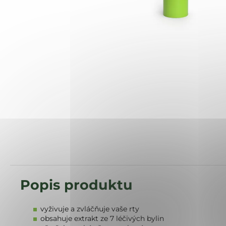
vyživuje a zvláčňuje vaše rty
obsahuje extrakt ze 7 léčivých bylin