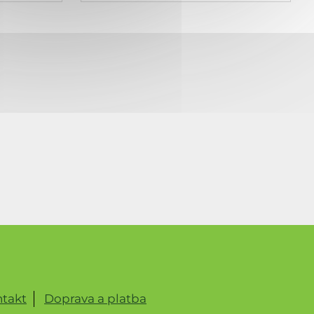
takt
Doprava a platba