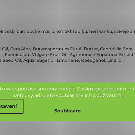
včelí vosk, bambucké máslo, extrakt řepíku, heřmánku, šalvěje a 
il, Cera Alba, Butyrospermum Parkii Butter, Candelilla Cera, C
, Foeniculum Vulgare Fruit Oil, Agrimoniae Eupatoria Extract, 
s Seed Oil, Aqua, Eugenol, Limonene, Isoeugenol, Linallol.
to web používá soubory cookie. Dalším procházením to
webu vyjadřujete souhlas s jejich používáním.
tavení
Souhlasím