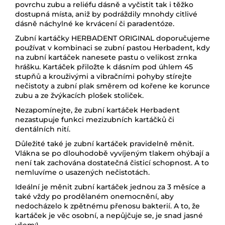
povrchu zubu a reliéfu dásně a vyčistit tak i těžko
dostupná místa, aniž by podráždily mnohdy citlivé
dásně náchylné ke krvácení či paradentóze.
Zubní kartáčky HERBADENT ORIGINAL doporučujeme
používat v kombinaci se zubní pastou Herbadent, kdy
na zubní kartáček nanesete pastu o velikost zrnka
hrášku. Kartáček přiložte k dásním pod úhlem 45
stupňů a krouživými a vibračními pohyby stírejte
nečistoty a zubní plak směrem od kořene ke korunce
zubu a ze žvýkacích plošek stoliček.
Nezapomínejte, že zubní kartáček Herbadent
nezastupuje funkci mezizubních kartáčků či
dentálních nití.
Důležité také je zubní kartáček pravidelně měnit.
Vlákna se po dlouhodobě vyvíjeným tlakem ohýbají a
není tak zachována dostatečná čisticí schopnost. A to
nemluvíme o usazených nečistotách.
Ideální je měnit zubní kartáček jednou za 3 měsíce a
také vždy po prodělaném onemocnění, aby
nedocházelo k zpětnému přenosu bakterií. A to, že
kartáček je věc osobní, a nepůjčuje se, je snad jasné
všem:)