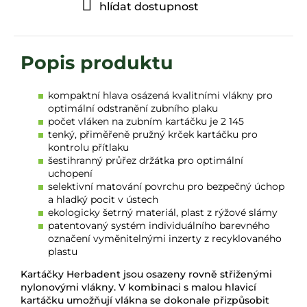
hlídat dostupnost
kompaktní hlava osázená kvalitními vlákny pro
optimální odstranění zubního plaku
počet vláken na zubním kartáčku je 2 145
tenký, přiměřeně pružný krček kartáčku pro
kontrolu přítlaku
šestihranný průřez držátka pro optimální
uchopení
selektivní matování povrchu pro bezpečný úchop
a hladký pocit v ústech
ekologicky šetrný materiál,
plast z rýžové slámy
patentovaný systém individuálního barevného
označení vyměnitelnými inzerty z recyklovaného
plastu
Kartáčky Herbadent jsou osazeny rovně střiženými
nylonovými vlákny. V kombinaci s malou hlavicí
kartáčku umožňují vlákna se dokonale přizpůsobit