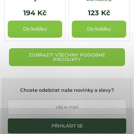
194 Kč
123 Kč
Do košíku
Do košíku
ZOBRAZIT VŠECHNY PODOBNÉ
PRODUKTY
Z
á
Chcete odebírat naše novinky a slevy?
p
a
t
í
PŘIHLÁSIT SE