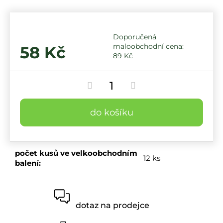
58 Kč
89 Kč
do košíku
počet kusů ve velkoobchodním
12 ks
balení
:
dotaz na prodejce