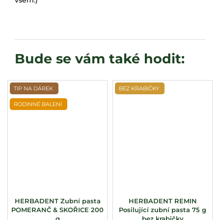
TIP NA DÁREK
BEZ KRABIČKY
RODINNÉ BALENÍ
HERBADENT Zubní pasta
HERBADENT REMIN
POMERANČ & SKOŘICE 200
Posilující zubní pasta 75 g
g
bez krabičky