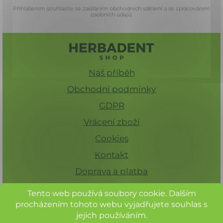
Přihlášením souhlasíte se zasíláním obchodních sdělení a se zpracováním
osobních údajů.
Náš příběh
Obchodní podmínky
GDPR
Vrácení zboží
Cookies
Kontakt
Doprava a platba
Tento web používá soubory cookie. Dalším
procházením tohoto webu vyjadřujete souhlas s
jejich používáním.