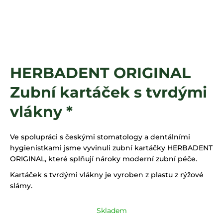
a
j
í
t
?
HERBADENT ORIGINAL
Zubní kartáček s tvrdými
HLEDAT
vlákny *
Ve spolupráci s českými stomatology a dentálními
hygienistkami jsme vyvinuli zubní kartáčky HERBADENT
ORIGINAL, které splňují nároky moderní zubní péče.
Kartáček s tvrdými vlákny je v
yroben z plastu z rýžové
slámy
.
Skladem